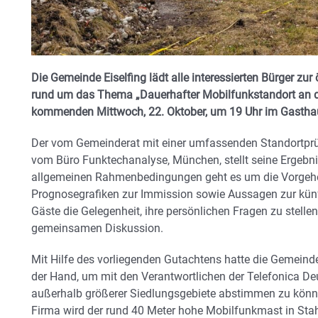
Die Gemeinde Eiselfing lädt alle interessierten Bürger zu
rund um das Thema „Dauerhafter Mobilfunkstandort an de
kommenden Mittwoch, 22. Oktober, um 19 Uhr im Gasthaus 
Der vom Gemeinderat mit einer umfassenden Standortprü
vom Büro Funktechanalyse, München, stellt seine Ergebni
allgemeinen Rahmenbedingungen geht es um die Vorgehe
Prognosegrafiken zur Immission sowie Aussagen zur kü
Gäste die Gelegenheit, ihre persönlichen Fragen zu stelle
gemeinsamen Diskussion.
Mit Hilfe des vorliegenden Gutachtens hatte die Gemeinde
der Hand, um mit den Verantwortlichen der Telefonica D
außerhalb größerer Siedlungsgebiete abstimmen zu kön
Firma wird der rund 40 Meter hohe Mobilfunkmast in Stah