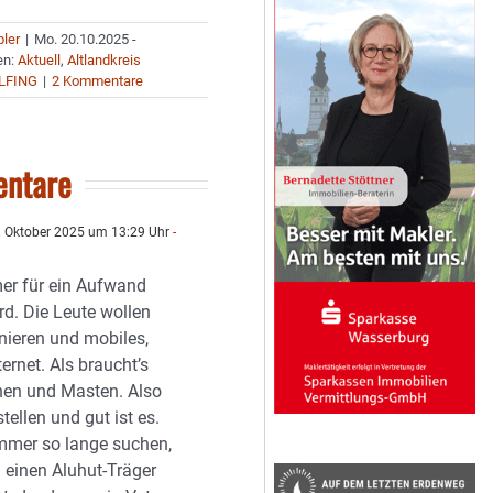
bler
|
Mo. 20.10.2025 -
en:
Aktuell
,
Altlandkreis
LFING
|
2 Kommentare
ntare
 Oktober 2025 um 13:29 Uhr
-
er für ein Aufwand
rd. Die Leute wollen
nieren und mobiles,
ternet. Als braucht’s
en und Masten. Also
tellen und gut ist es.
mmer so lange suchen,
 einen Aluhut-Träger