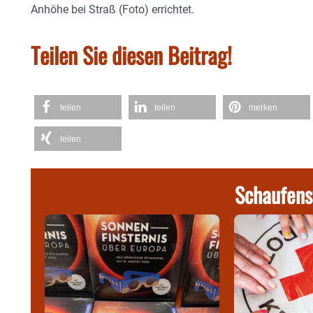
Anhöhe bei Straß (Foto) errichtet.
Teilen Sie diesen Beitrag!
teilen
teilen
merken
teilen
Schaufens