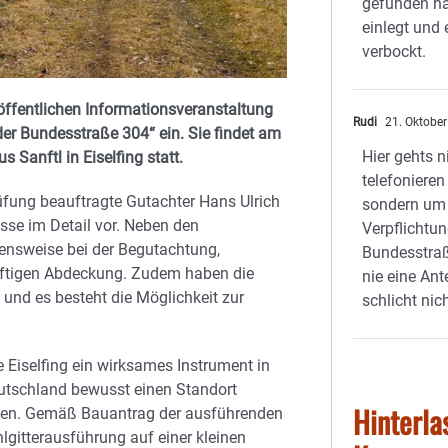
gefunden ha
einlegt und 
verbockt.
r öffentlichen Informationsveranstaltung
Rudi
21. Oktober
r Bundesstraße 304“ ein. Sie findet am
Hier gehts n
Sanftl in Eiselfing statt.
telefonieren
fung beauftragte Gutachter Hans Ulrich
sondern um 
sse im Detail vor. Neben den
Verpflichtu
nsweise bei der Begutachtung,
Bundesstraß
nftigen Abdeckung. Zudem haben die
nie eine Ant
n und es besteht die Möglichkeit zur
schlicht nich
 Eiselfing ein wirksames Instrument in
eutschland bewusst einen Standort
Hinterla
nen. Gemäß Bauantrag der ausführenden
lgitterausführung auf einer kleinen