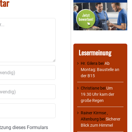
tar
Lesermeinung
Hr. Gilera
bei
Ab
Montag: Baustelle an
der B15
Christiane
bei
Um
19.30 Uhr kam der
große Regen
Rainer Kirmse ,
Altenburg
bei
Sicherer
Blick zum Himmel
tzung dieses Formulars