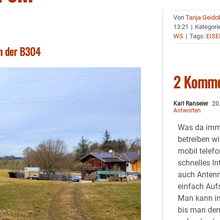
Von
Tanja Geido
13:21
|
Kategori
WS
|
Tags:
EISE
an der B304
2 Komme
Karl Ranseier
20.
Antworten
Was da imm
betreiben wi
mobil telefo
schnelles In
auch Antenn
einfach Aufs
Man kann i
bis man den