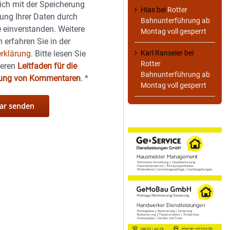
sich mit der Speicherung
Hias
bei
Rotter
ung Ihrer Daten durch
Bahnunterführung ab
 einverstanden. Weitere
Montag voll gesperrt
 erfahren Sie in der
Karl Ranseier
bei
rklärung.
Bitte lesen Sie
Rotter
seren
Leitfaden für die
Bahnunterführung ab
hung von Kommentaren
.
*
Montag voll gesperrt