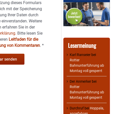
tzung dieses Formulars
sich mit der Speicherung
ung Ihrer Daten durch
 einverstanden. Weitere
 erfahren Sie in der
rklärung.
Bitte lesen Sie
seren
Leitfaden für die
Lesermeinung
hung von Kommentaren
.
*
Karl Ranseier
bei
Rotter
Bahnunterführung ab
Montag voll gesperrt
Der Anmerker
bei
Rotter
Bahnunterführung ab
Montag voll gesperrt
Durchruf
bei
Hoppala,
angefahren