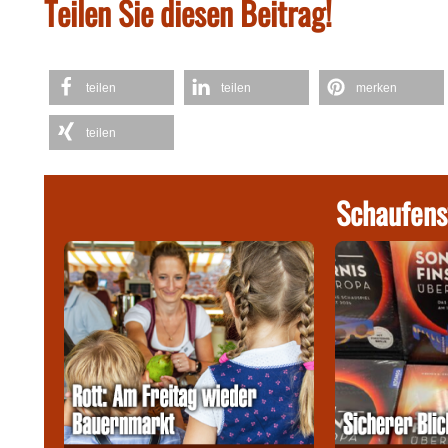
Teilen Sie diesen Beitrag!
teilen
teilen
merken
teilen
Schaufens