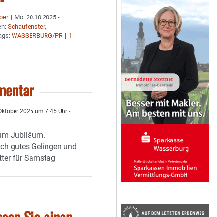
uber
|
Mo. 20.10.2025 -
en:
Schaufenster
,
ags:
WASSERBURG/PR
|
1
mentar
Oktober 2025 um 7:45 Uhr
-
zum Jubiläum.
ch gutes Gelingen und
ter für Samstag
ssen Sie einen