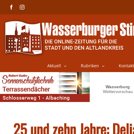
Skip
Facebook
Instagram
to
content
Aktuell
Rubriken
Kontakt
25 und zehn Jahre: Del