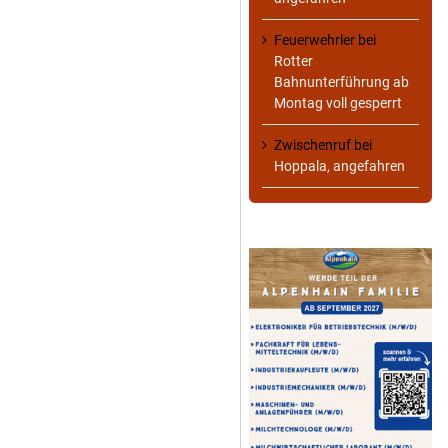
Feuerwehrler
bei
Rotter
Bahnunterführung ab
Montag voll gesperrt
Zwischenruf
bei
Hoppala, angefahren