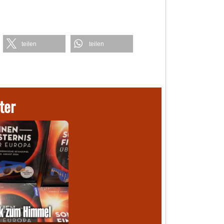
teilen
teilen
ter