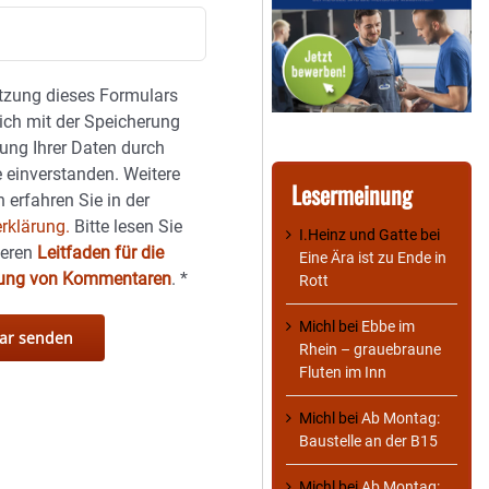
tzung dieses Formulars
sich mit der Speicherung
ung Ihrer Daten durch
 einverstanden. Weitere
Lesermeinung
 erfahren Sie in der
rklärung.
Bitte lesen Sie
I.Heinz und Gatte
bei
seren
Leitfaden für die
Eine Ära ist zu Ende in
hung von Kommentaren
.
*
Rott
Michl
bei
Ebbe im
Rhein – grauebraune
Fluten im Inn
Michl
bei
Ab Montag:
Baustelle an der B15
Michl
bei
Ab Montag: