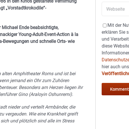
86 in den Kinos gestartete Verfilmung
agt „Vorstadtkrokodile“-
Mit der Nu
 Michael Ende beabsichtigte,
erklären Sie 
nackiger Young-Adult-Event-Action à la
und Verarbeit
a-Bewegungen und schnelle Orts- wie
diese Website
Informationen
Datenschutze
hier auch un
alten Amphitheater Roms und ist bei
Veröffentlic
, wenn jemand ein Ohr zum Zuhören
benteuer. Besonders am Herzen liegen ihr
enführer Gino (Araloyin Oshunremi).
adt nieder und verteilt Armbänder, die
 zu vergeuden. Wie eine Krankheit greift
sich und plötzlich sind alle im Stress