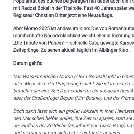
Popularität des Buches beigetragen hat dabei auch die 19
mit Radost Bokel in der Titelrolle. Fast 40 Jahre später w
Regisseur Christian Ditter jetzt eine Neuauflage.
Aber Momo 2025 ist anders im Kino: Die von Romanautor
märchenhafte Nachdenklichkeit weicht eher in Richtung k
„Die Tribute von Panem“ – schnelle Cuts, gewagte Kamer
Zeitsprünge. Zu sehen aktuell täglich im Aiblinger Kino …
Darum geht’s:
Das Waisenmädchen Momo (Alexa Goodall) lebt in einem 
allen Menschen der Umgebung beliebt. Sie ist immer da
braucht oder eine Spielkameradin für ein ausgedachtes A
aber der Straßenfeger Beppo (Kim Bodnia) und der Fremd
Doch dann lässt sich ein großer Konzern in ihrer Heimatst
den Menschen helfen sollen, ihre Zeit zu sparen, statt sie
der Einfluss der Zeitdiebe (angeführt von Claes Bang) um 
und niemand nimmt sich mehr Zeit für die anderen.