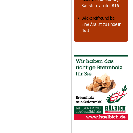
Baustelle an der B15
Bäckereifreund
bei
Eine Ära ist zu Ende in
Rott