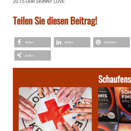
20.15 UHR SKINNY LOVE
Teilen Sie diesen Beitrag!
teilen
teilen
merken
teilen
Schaufens