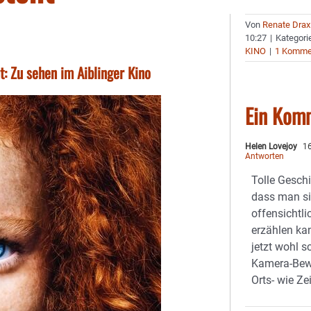
Von
Renate Drax
10:27
|
Kategori
KINO
|
1 Komme
t: Zu sehen im Aiblinger Kino
Ein Kom
Helen Lovejoy
16
Antworten
Tolle Gesch
dass man si
offensichtli
erzählen ka
jetzt wohl s
Kamera-Bew
Orts- wie Ze