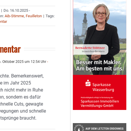
|
Do. 16.10.2025 -
en:
Aib-Stimme
,
Feuilleton
|
Tags:
ntar
mentar
. Oktober 2025 um 12:54 Uhr
-
ichte. Bemerkenswert,
e im Jahr 2025
ch nicht mehr in Ruhe
nn, sondern es dafür
chnelle Cuts, gewagte
egungen und schnelle
itsprünge braucht.