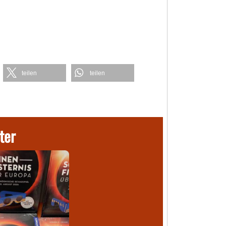
teilen
teilen
ter