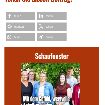
teilen
teilen
merken
teilen
teilen
teilen
Schaufenster