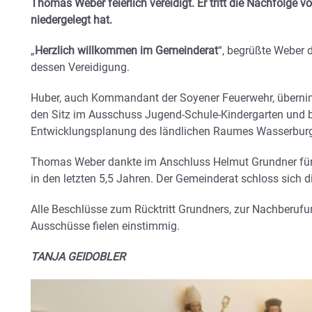
Thomas Weber feierlich vereidigt. Er tritt die Nachfolge 
niedergelegt hat.
„
Herzlich willkommen im Gemeinderat
“, begrüßte Weber 
dessen Vereidigung.
Huber, auch Kommandant der Soyener Feuerwehr, überni
den Sitz im Ausschuss Jugend-Schule-Kindergarten und be
Entwicklungsplanung des ländlichen Raumes Wasserbur
Thomas Weber dankte im Anschluss Helmut Grundner für 
in den letzten 5,5 Jahren. Der Gemeinderat schloss sich
Alle Beschlüsse zum Rücktritt Grundners, zur Nachberuf
Ausschüsse fielen einstimmig.
TANJA GEIDOBLER