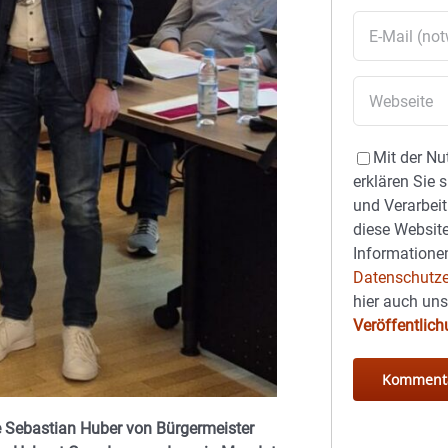
Mit der Nu
erklären Sie 
und Verarbeit
diese Website
Informationen
Datenschutze
hier auch un
Veröffentlic
e Sebastian Huber
von Bürgermeister