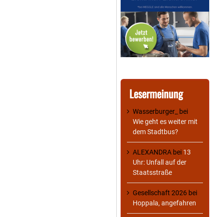
Lesermeinung
Wasserburger_
bei
Wie geht es weiter mit
dem Stadtbus?
ALEXANDRA
bei
13
Uhr: Unfall auf der
Staatsstraße
Gesellschaft 2026
bei
Hoppala, angefahren