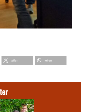
teilen
teilen
ter