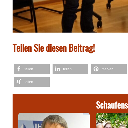
Teilen Sie diesen Beitrag!
teilen
teilen
merken
teilen
Schaufens