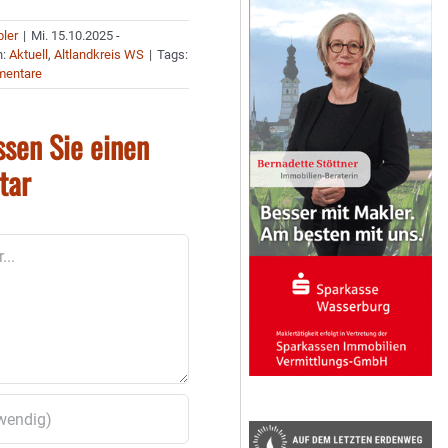
bler
|
Mi. 15.10.2025 -
n:
Aktuell
,
Altlandkreis WS
|
Tags:
mentare
ssen Sie einen
tar