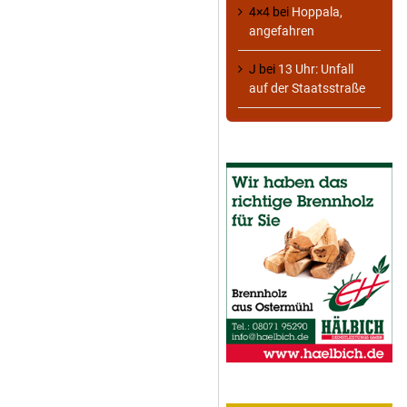
4×4
bei
Hoppala,
angefahren
J
bei
13 Uhr: Unfall
auf der Staatsstraße