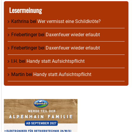
Lesermeinung
Kathrina
bei
Wer vermisst eine Schildkröte?
Friebertinger
bei
Daxenfeuer wieder erlaubt
Friebertinger
bei
Daxenfeuer wieder erlaubt
I.H.
bei
Handy statt Aufsichtspflicht
Martin
bei
Handy statt Aufsichtspflicht