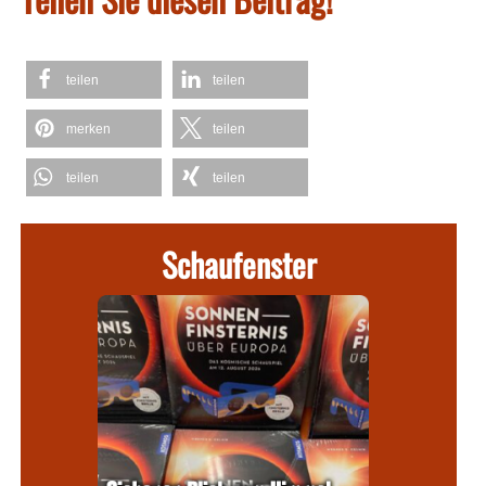
teilen
teilen
merken
teilen
teilen
teilen
Schaufenster