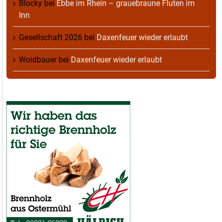
Blocky
bei
Ebbe im Rhein – grauebraune Fluten im
Inn
Gesellschaft 2026
bei
Daxenfeuer wieder erlaubt
Woidbauer
bei
Daxenfeuer wieder erlaubt