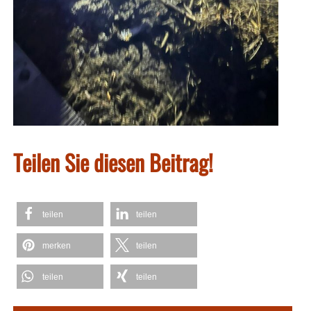
Teilen Sie diesen Beitrag!
teilen
teilen
merken
teilen
teilen
teilen