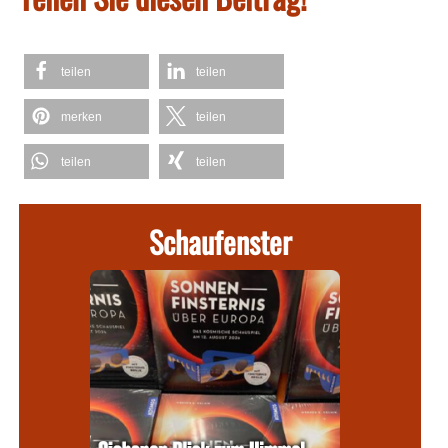
teilen
teilen
merken
teilen
teilen
teilen
Schaufenster