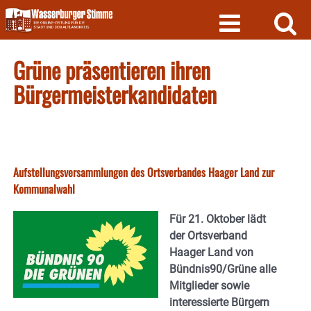
Skip
to
content
Grüne präsentieren ihren
Bürgermeisterkandidaten
Aufstellungsversammlungen des Ortsverbandes Haager Land zur
Kommunalwahl
Für 21. Oktober lädt
der Ortsverband
Haager Land von
Bündnis90/Grüne alle
Mitglieder sowie
interessierte Bürgern