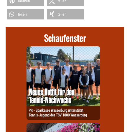
merken
teilen
teilen
teilen
Schaufenster