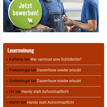
Lesermeinung
Kathrina
bei
Wer vermisst eine Schildkröte?
Friebertinger
bei
Daxenfeuer wieder erlaubt
Friebertinger
bei
Daxenfeuer wieder erlaubt
I.H.
bei
Handy statt Aufsichtspflicht
Martin
bei
Handy statt Aufsichtspflicht