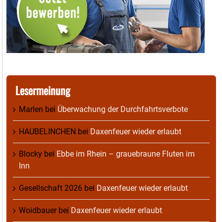
Lesermeinung
Marlen
bei
Überwachung der Durchfahrtsverbote
HAUBELINCHEN
bei
Daxenfeuer wieder erlaubt
Blocky
bei
Ebbe im Rhein – grauebraune Fluten im
Inn
Gesellschaft 2026
bei
Daxenfeuer wieder erlaubt
Woidbauer
bei
Daxenfeuer wieder erlaubt