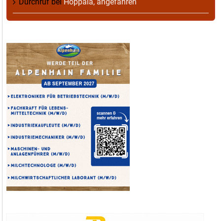
Durchruf
bei
Hoppala, angefahren