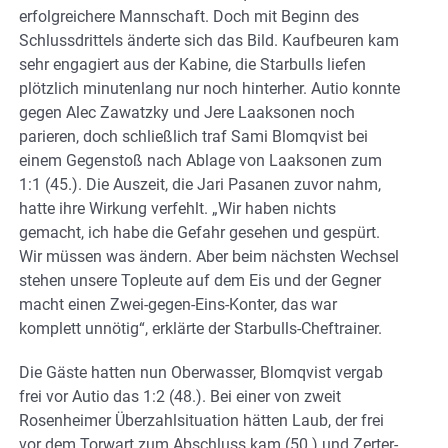
erfolgreichere Mannschaft. Doch mit Beginn des
Schlussdrittels änderte sich das Bild. Kaufbeuren kam
sehr engagiert aus der Kabine, die Starbulls liefen
plötzlich minutenlang nur noch hinterher. Autio konnte
gegen Alec Zawatzky und Jere Laaksonen noch
parieren, doch schließlich traf Sami Blomqvist bei
einem Gegenstoß nach Ablage von Laaksonen zum
1:1 (45.). Die Auszeit, die Jari Pasanen zuvor nahm,
hatte ihre Wirkung verfehlt. „Wir haben nichts
gemacht, ich habe die Gefahr gesehen und gespürt.
Wir müssen was ändern. Aber beim nächsten Wechsel
stehen unsere Topleute auf dem Eis und der Gegner
macht einen Zwei-gegen-Eins-Konter, das war
komplett unnötig“, erklärte der Starbulls-Cheftrainer.
Die Gäste hatten nun Oberwasser, Blomqvist vergab
frei vor Autio das 1:2 (48.). Bei einer von zweit
Rosenheimer Überzahlsituation hätten Laub, der frei
vor dem Torwart zum Abschluss kam (50.) und Zerter-