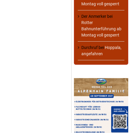
Montag voll gesperrt
Der Anmerker
bei
Rotter
Bahnunterführung ab
Montag voll gesperrt
Durchruf
bei
Hoppala,
angefahren