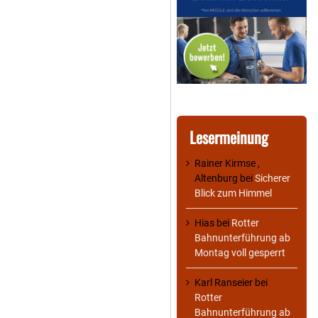
Lesermeinung
Rainer Kirmse ,
Altenburg
bei
Sicherer
Blick zum Himmel
Hias
bei
Rotter
Bahnunterführung ab
Montag voll gesperrt
Karl Ranseier
bei
Rotter
Bahnunterführung ab