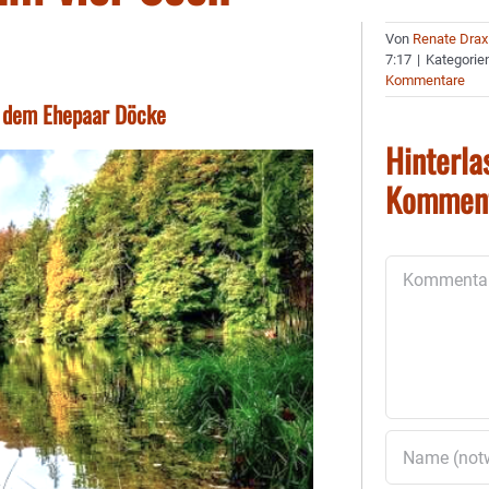
Von
Renate Drax
7:17
|
Kategorie
Kommentare
t dem Ehepaar Döcke
Hinterla
Kommen
Kommentar