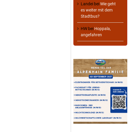
Landei
bei
Wie geht
es weiter mit dem
Stadtbus?
HW
bei
Hoppala,
angefahren