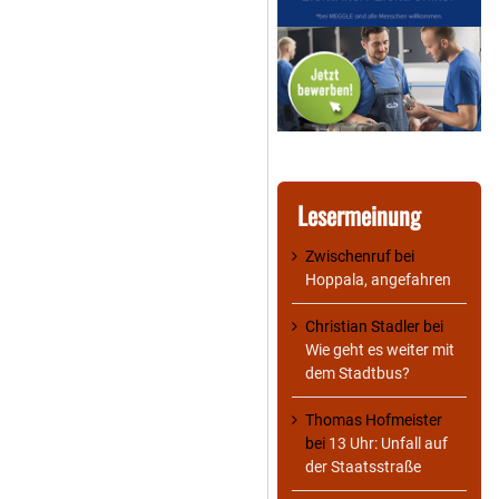
Lesermeinung
Zwischenruf
bei
Hoppala, angefahren
Christian Stadler
bei
Wie geht es weiter mit
dem Stadtbus?
Thomas Hofmeister
bei
13 Uhr: Unfall auf
der Staatsstraße