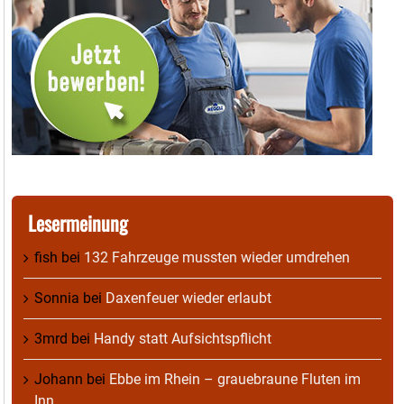
Lesermeinung
fish
bei
132 Fahrzeuge mussten wieder umdrehen
Sonnia
bei
Daxenfeuer wieder erlaubt
3mrd
bei
Handy statt Aufsichtspflicht
Johann
bei
Ebbe im Rhein – grauebraune Fluten im
Inn