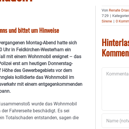
Von
Renate Drax
7:29
|
Kategorie
Sirene
|
0 Komm
nns und bittet um Hinweise
Hinterla
vergangenen Montag-Abend hatte sich
Kommen
0 Uhr in Feldkirchen-Westerham ein
all mit einem Wohnmobil ereignet – das
Polizei erst am heutigen Donnerstag-
f Höhe des Gewerbegebiets vor dem
Kommentar
hngleis kollidierte das Wohnmobil im
verkehr mit einem entgegenkommenden
spann.
Zusammenstoß wurde das Wohnmobil
 der Fahrerseite beschädigt. Es sei
ein Totalschaden entstanden, sagen die