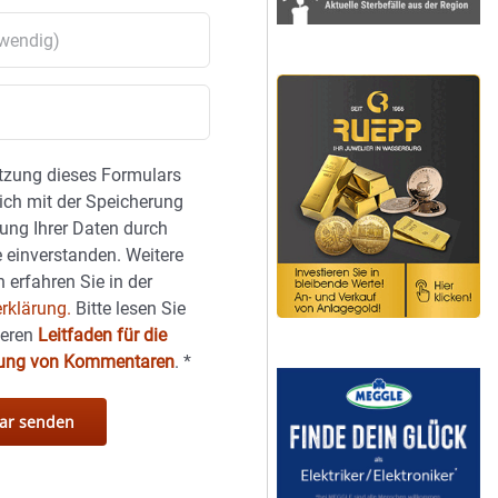
tzung dieses Formulars
sich mit der Speicherung
ung Ihrer Daten durch
 einverstanden. Weitere
 erfahren Sie in der
rklärung.
Bitte lesen Sie
seren
Leitfaden für die
hung von Kommentaren
.
*