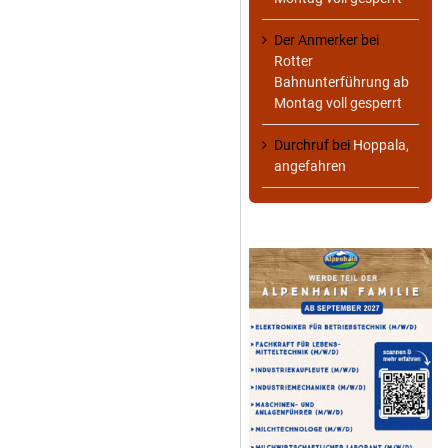
Der Anmerker
bei
Rotter
Bahnunterführung ab
Montag voll gesperrt
Durchruf
bei
Hoppala,
angefahren