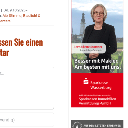
|
Do. 9.10.2025 -
n:
Aib-Stimme
,
Blaulicht &
entare
ssen Sie einen
tar