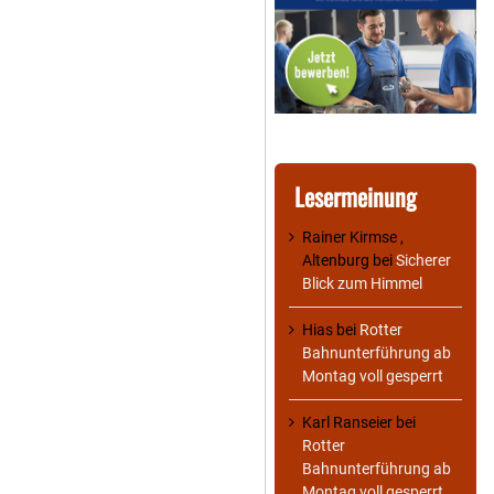
Lesermeinung
Rainer Kirmse ,
Altenburg
bei
Sicherer
Blick zum Himmel
Hias
bei
Rotter
Bahnunterführung ab
Montag voll gesperrt
Karl Ranseier
bei
Rotter
Bahnunterführung ab
Montag voll gesperrt