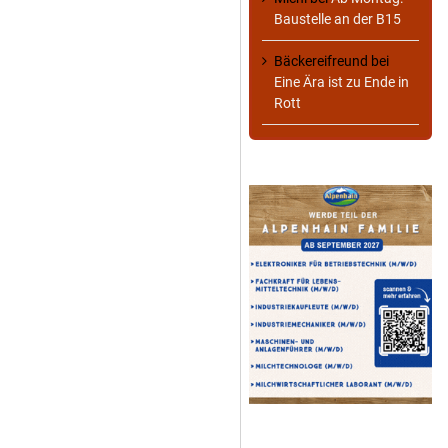
Baustelle an der B15
Bäckereifreund
bei
Eine Ära ist zu Ende in
Rott