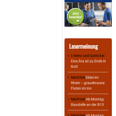
Lesermeinung
I.Heinz und Gatte
bei
Eine Ära ist zu Ende in
Rott
Michl
bei
Ebbe im
Rhein – grauebraune
Fluten im Inn
Michl
bei
Ab Montag:
Baustelle an der B15
Michl
bei
Ab Montag: