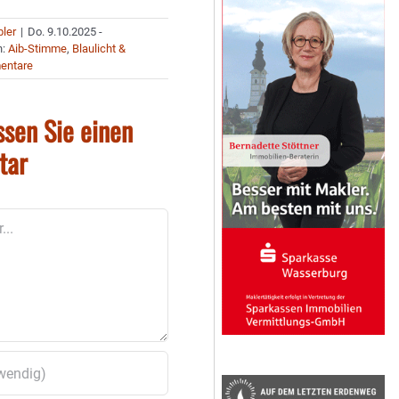
bler
|
Do. 9.10.2025 -
n:
Aib-Stimme
,
Blaulicht &
entare
ssen Sie einen
tar