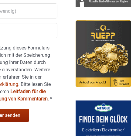
tzung dieses Formulars
sich mit der Speicherung
ung Ihrer Daten durch
 einverstanden. Weitere
 erfahren Sie in der
rklärung.
Bitte lesen Sie
seren
Leitfaden für die
hung von Kommentaren
.
*