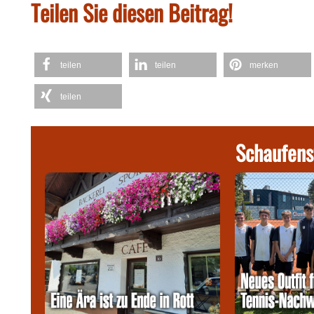
Teilen Sie diesen Beitrag!
teilen
teilen
merken
teilen
Schaufens