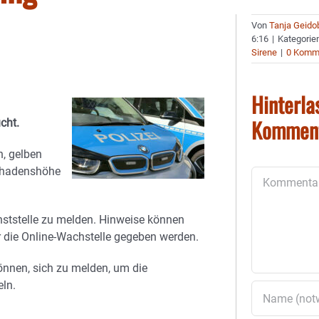
Von
Tanja Geido
6:16
|
Kategorie
Sirene
|
0 Komm
Hinterla
Kommen
cht.
n, gelben
Schadenshöhe
Kommentar
ienststelle zu melden. Hinweise können
 die Online-Wachstelle gegeben werden.
können, sich zu melden, um die
eln.