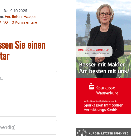
|
Do. 9.10.2025 -
en:
Feuilleton
,
Haager-
KINO
|
0 Kommentare
ssen Sie einen
tar