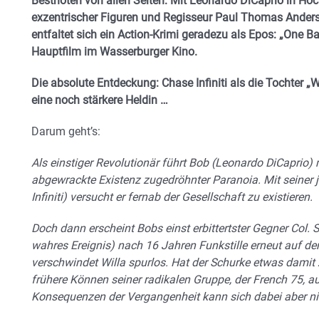
Bestnoten von allen Seiten: Mit Leonardo DiCaprio in Hö
exzentrischer Figuren und Regisseur Paul Thomas Ander
entfaltet sich ein Action-Krimi geradezu als Epos: „One Ba
Hauptfilm im Wasserburger Kino.
Die absolute Entdeckung: Chase Infiniti als die Tochter „W
eine noch stärkere Heldin …
Darum geht’s:
Als einstiger Revolutionär führt Bob (Leonardo DiCaprio) 
abgewrackte Existenz zugedröhnter Paranoia. Mit seiner 
Infiniti) versucht er fernab der Gesellschaft zu existieren.
Doch dann erscheint Bobs einst erbittertster Gegner Col.
wahres Ereignis) nach 16 Jahren Funkstille erneut auf der
verschwindet Willa spurlos. Hat der Schurke etwas damit 
frühere Können seiner radikalen Gruppe, der French 75, a
Konsequenzen der Vergangenheit kann sich dabei aber n