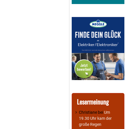
Lesermeinung
Christiane
bei
Um
19.30 Uhr kam der
große Regen