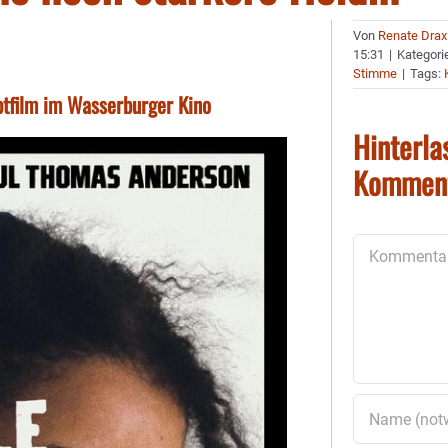
Von
Renate Drax
15:31
|
Kategori
Stimme
|
Tags:
uptfilm im Wasserburger Kino
Hinterla
Kommen
Kommentar