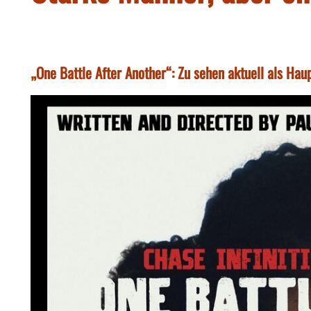
„One Battle After Another“: Zu sehen aktuell als Ha