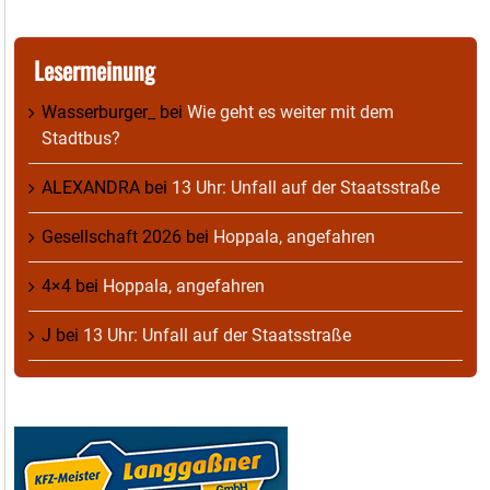
Lesermeinung
Wasserburger_
bei
Wie geht es weiter mit dem
Stadtbus?
ALEXANDRA
bei
13 Uhr: Unfall auf der Staatsstraße
Gesellschaft 2026
bei
Hoppala, angefahren
4×4
bei
Hoppala, angefahren
J
bei
13 Uhr: Unfall auf der Staatsstraße