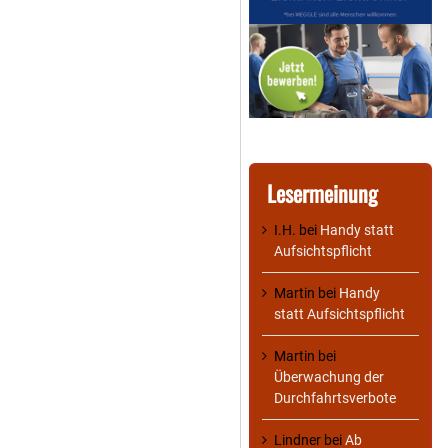
Lesermeinung
I.H.
bei
Handy statt
Aufsichtspflicht
Martin
bei
Handy
statt Aufsichtspflicht
Martin
bei
Überwachung der
Durchfahrtsverbote
Lindner
bei
Ab