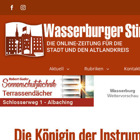
Skip
Facebook
Instagram
to
content
Aktuell
Rubriken
Kontakt
Die Königin der Instru