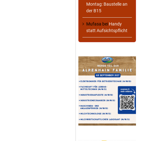
Montag: Baustelle an
der B15
Mufasa
bei
Handy
statt Aufsichtspflicht