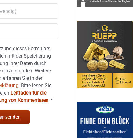
tzung dieses Formulars
sich mit der Speicherung
ung Ihrer Daten durch
 einverstanden. Weitere
 erfahren Sie in der
rklärung.
Bitte lesen Sie
seren
Leitfaden für die
hung von Kommentaren
.
*