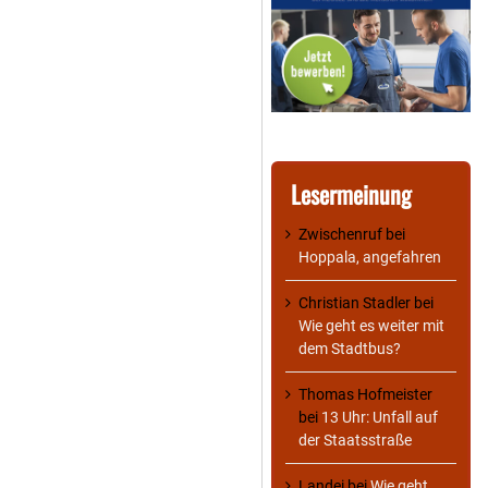
Lesermeinung
Zwischenruf
bei
Hoppala, angefahren
Christian Stadler
bei
Wie geht es weiter mit
dem Stadtbus?
Thomas Hofmeister
bei
13 Uhr: Unfall auf
der Staatsstraße
Landei
bei
Wie geht