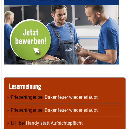
Lesermeinung
Friebertinger
bei
Daxenfeuer wieder erlaubt
Friebertinger
bei
Daxenfeuer wieder erlaubt
I.H.
bei
Handy statt Aufsichtspflicht