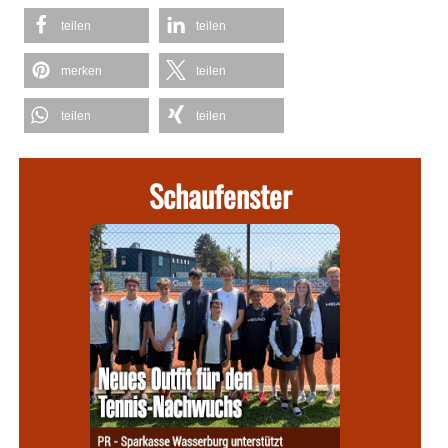
teilen
teilen
merken
teilen
teilen
teilen
Schaufenster