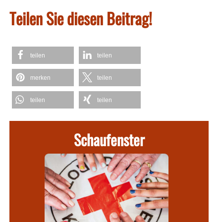
Teilen Sie diesen Beitrag!
teilen
teilen
merken
teilen
teilen
teilen
Schaufenster