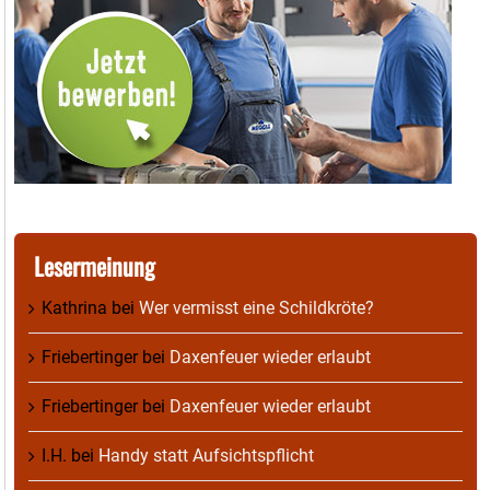
Lesermeinung
Kathrina
bei
Wer vermisst eine Schildkröte?
Friebertinger
bei
Daxenfeuer wieder erlaubt
Friebertinger
bei
Daxenfeuer wieder erlaubt
I.H.
bei
Handy statt Aufsichtspflicht