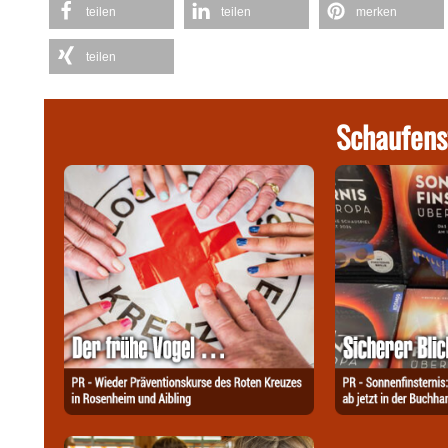
teilen
teilen
merken
teilen
Schaufens