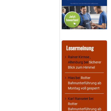
Lesermeinung
Rainer Kirmse ,
Altenburg
bei
Sicherer
Blick zum Himmel
Hias
bei
Rotter
Bahnunterführung ab
Montag voll gesperrt
Karl Ranseier
bei
Rotter
Bahnunterführung ab