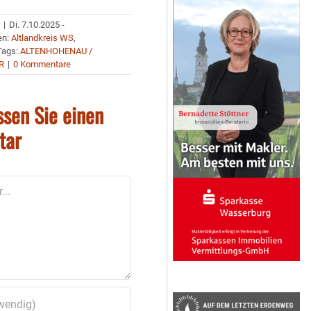
r
|
Di. 7.10.2025 -
en:
Altlandkreis WS
,
Tags:
ALTENHOHENAU /
R
|
0 Kommentare
ssen Sie einen
tar