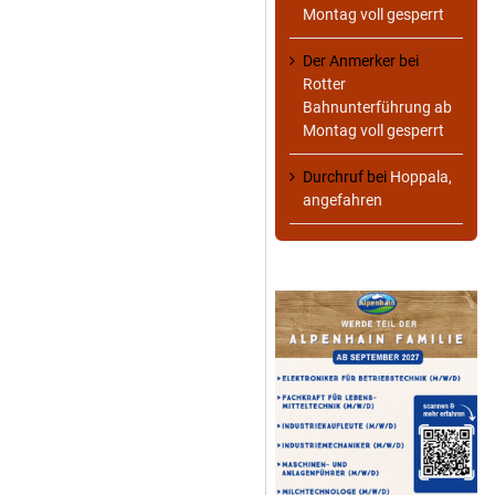
Montag voll gesperrt
Der Anmerker
bei
Rotter
Bahnunterführung ab
Montag voll gesperrt
Durchruf
bei
Hoppala,
angefahren