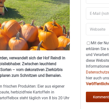
Mit der Nu
erklären Sie 
und Verarbeit
den, verwandelt sich der Hof Reindl in
diese Website
rbisliebhaber. Zwischen leuchtend
Informationen
Sorten – vom dekorativen Zierkürbis
Datenschutze
mplaren zum Schnitzen und Bemalen.
hier auch un
Veröffentlic
n frischen Produkten: Eier aus eigener
ute, herbizidfreie Kartoffeln in
rtoffelbox steht täglich von 8 bis 20 Uhr