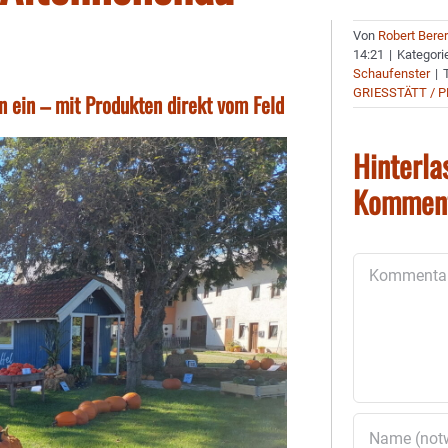
Von
Robert Bere
14:21
|
Kategori
Schaufenster
|
GRIESSTÄTT / P
 ein – mit Produkten direkt vom Feld
Hinterla
Kommen
Kommentar