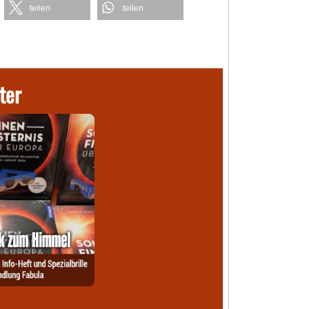
teilen
teilen
ter