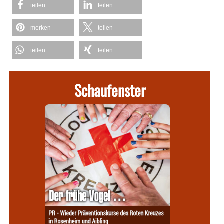
teilen
teilen
merken
teilen
teilen
teilen
Schaufenster