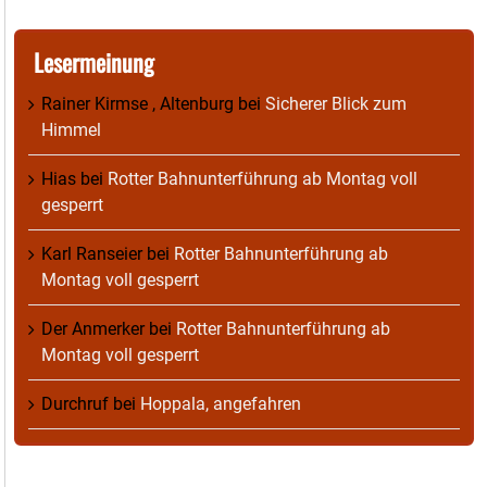
Lesermeinung
Rainer Kirmse , Altenburg
bei
Sicherer Blick zum
Himmel
Hias
bei
Rotter Bahnunterführung ab Montag voll
gesperrt
Karl Ranseier
bei
Rotter Bahnunterführung ab
Montag voll gesperrt
Der Anmerker
bei
Rotter Bahnunterführung ab
Montag voll gesperrt
Durchruf
bei
Hoppala, angefahren