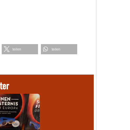
teilen
teilen
ter