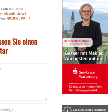
r
|
Mo. 6.10.2025 -
en:
Altlandkreis WS
,
Tags:
EDLING / PR
|
0
ssen Sie einen
tar