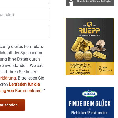
tzung dieses Formulars
sich mit der Speicherung
ung Ihrer Daten durch
 einverstanden. Weitere
 erfahren Sie in der
rklärung.
Bitte lesen Sie
seren
Leitfaden für die
hung von Kommentaren
.
*