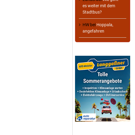
es weiter mit dem
Stadtbus?
HW
bei
Hoppala,
angefahren