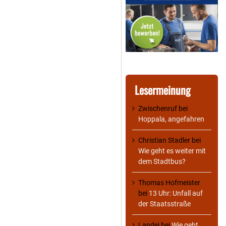
Lesermeinung
Zwischenruf
bei
Hoppala, angefahren
Christian Stadler
bei
Wie geht es weiter mit
dem Stadtbus?
Thomas Hofmeister
bei
13 Uhr: Unfall auf
der Staatsstraße
Landei
bei
Wie geht