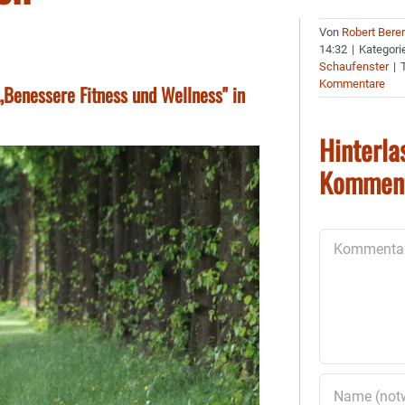
Von
Robert Bere
14:32
|
Kategori
Schaufenster
|
Kommentare
„Benessere Fitness und Wellness" in
Hinterla
Kommen
Kommentar