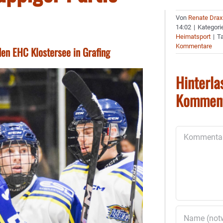
Von
Renate Drax
14:02
|
Kategori
Heimatsport
|
T
Kommentare
den EHC Klostersee in Grafing
Hinterla
Kommen
Kommentar