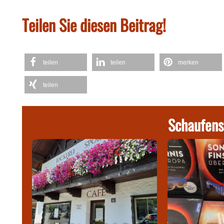
Teilen Sie diesen Beitrag!
teilen
teilen
merken
teilen
Schaufens