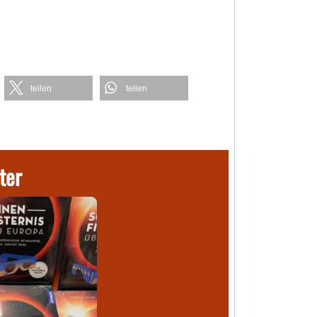
teilen
teilen
ter