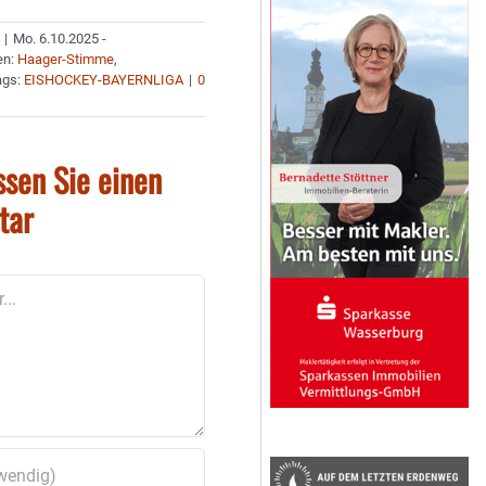
|
Mo. 6.10.2025 -
en:
Haager-Stimme
,
ags:
EISHOCKEY-BAYERNLIGA
|
0
ssen Sie einen
tar