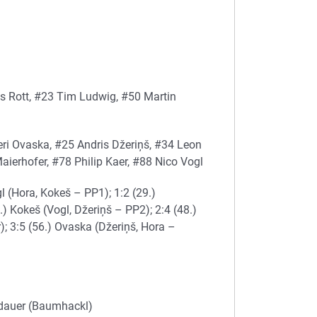
s Rott, #23 Tim Ludwig, #50 Martin
ri Ovaska, #25 Andris Džeriņš, #34 Leon
ierhofer, #78 Philip Kaer, #88 Nico Vogl
gl (Hora, Kokeš – PP1); 1:2 (29.)
2.) Kokeš (Vogl, Džeriņš – PP2); 2:4 (48.)
); 3:5 (56.) Ovaska (Džeriņš, Hora –
eldauer (Baumhackl)