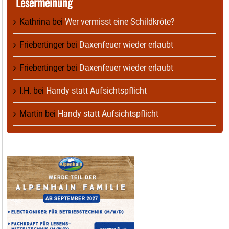
Lesermeinung
Kathrina
bei
Wer vermisst eine Schildkröte?
Friebertinger
bei
Daxenfeuer wieder erlaubt
Friebertinger
bei
Daxenfeuer wieder erlaubt
I.H.
bei
Handy statt Aufsichtspflicht
Martin
bei
Handy statt Aufsichtspflicht