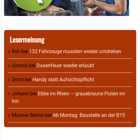
Lesermeinung
fish
bei
132 Fahrzeuge mussten wieder umdrehen
Sonnia
bei
Daxenfeuer wieder erlaubt
3mrd
bei
Handy statt Aufsichtspflicht
Johann
bei
Ebbe im Rhein – grauebraune Fluten im
Inn
Munner Benne
bei
Ab Montag: Baustelle an der B15