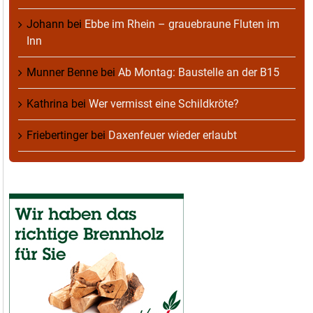
Johann
bei
Ebbe im Rhein – grauebraune Fluten im
Inn
Munner Benne
bei
Ab Montag: Baustelle an der B15
Kathrina
bei
Wer vermisst eine Schildkröte?
Friebertinger
bei
Daxenfeuer wieder erlaubt