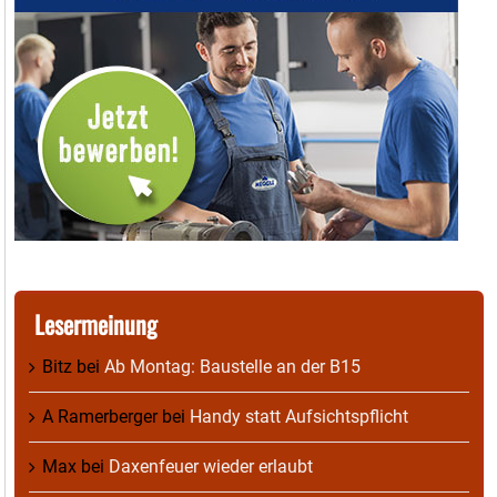
Lesermeinung
Bitz
bei
Ab Montag: Baustelle an der B15
A Ramerberger
bei
Handy statt Aufsichtspflicht
Max
bei
Daxenfeuer wieder erlaubt