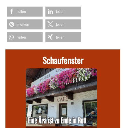
teilen
teilen
merken
teilen
teilen
teilen
Schaufenster