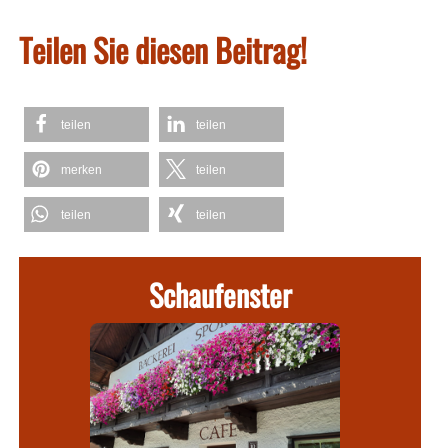
Teilen Sie diesen Beitrag!
teilen
teilen
merken
teilen
teilen
teilen
Schaufenster