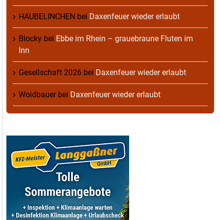
HAUBELINCHEN
bei
Daxenfeuer wieder erlaubt
Blocky
bei
Ebbe im Rhein – grauebraune Fluten im
Inn
Gesellschaft 2026
bei
Daxenfeuer wieder erlaubt
Woidbauer
bei
Daxenfeuer wieder erlaubt