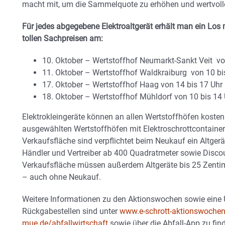
macht mit, um die Sammelquote zu erhöhen und wertvoll
Für jedes abgegebene Elektroaltgerät erhält man ein Los
tollen Sachpreisen am:
10. Oktober – Wertstoffhof Neumarkt-Sankt Veit vo
11. Oktober – Wertstoffhof Waldkraiburg von 10 bi
17. Oktober – Wertstoffhof Haag von 14 bis 17 Uhr
18. Oktober – Wertstoffhof Mühldorf von 10 bis 14
Elektrokleingeräte können an allen Wertstoffhöfen kosten
ausgewählten Wertstoffhöfen mit Elektroschrottcontaine
Verkaufsfläche sind verpflichtet beim Neukauf ein Altger
Händler und Vertreiber ab 400 Quadratmeter sowie Disco
Verkaufsfläche müssen außerdem Altgeräte bis 25 Zent
– auch ohne Neukauf.
Weitere Informationen zu den Aktionswochen sowie eine 
Rückgabestellen sind unter
www.e-schrott-aktionswochen
mue.de/abfallwirtschaft
sowie über die Abfall-App zu fin