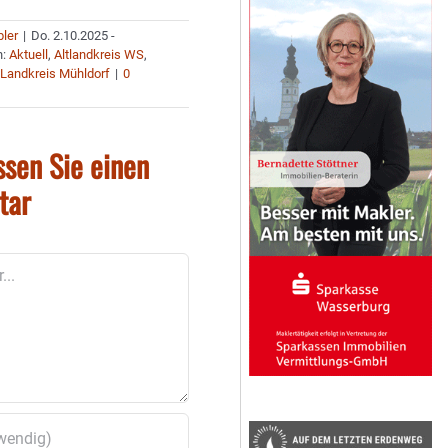
bler
|
Do. 2.10.2025 -
n:
Aktuell
,
Altlandkreis WS
,
,
Landkreis Mühldorf
|
0
ssen Sie einen
tar