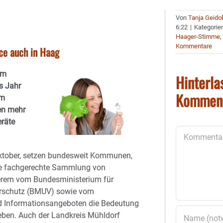
Von
Tanja Geido
6:22
|
Kategorie
Haager-Stimme
Kommentare
ce auch in Haag
om
Hinterla
s Jahr
Kommen
im
en mehr
eräte
Kommentar
Oktober, setzen bundesweit Kommunen,
ie fachgerechte Sammlung von
nderem vom Bundesministerium für
herschutz (BMUV) sowie vom
nd Informationsangeboten die Bedeutung
heben. Auch der Landkreis Mühldorf