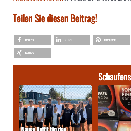
Teilen Sie diesen Beitrag!
teilen
teilen
merken
teilen
Schaufens