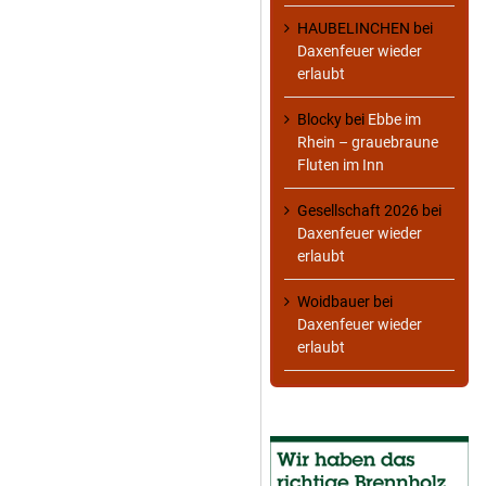
HAUBELINCHEN
bei
Daxenfeuer wieder
erlaubt
Blocky
bei
Ebbe im
Rhein – grauebraune
Fluten im Inn
Gesellschaft 2026
bei
Daxenfeuer wieder
erlaubt
Woidbauer
bei
Daxenfeuer wieder
erlaubt