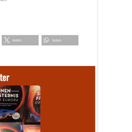
teilen
teilen
ter