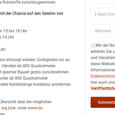
e Rohstoffe zurückzugewinnen.
 mit der Chance auf den Gewinn von
n 15 bis 18 Uhr
s 14 Uhr
Mit der Nu
 Uhr
erklären Sie 
und Verarbeit
los entsorgt werden, Großgeräte nur an
diese Website
r. Händler ab 400 Quadratmeter
Informationen
ät gleicher Bauart gratis zurücknehmen.
Datenschutze
unter ab 800 Quadratmeter
hier auch un
imeter Kantenlänge kostenlos annehmen
Veröffentlic
Übersicht über die möglichen
.org
bzw. unter
www.lra-
den.