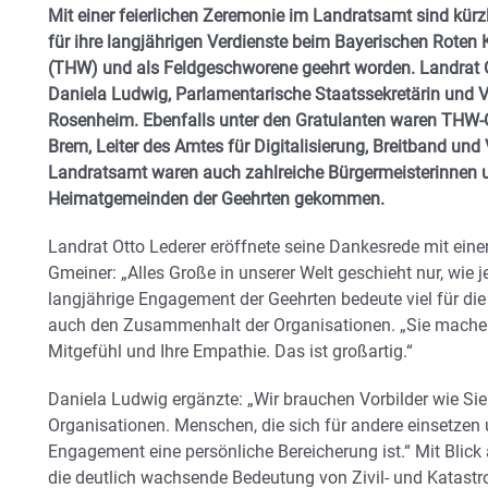
Mit einer feierlichen Zeremonie im Landratsamt sind kür
für ihre langjährigen Verdienste beim Bayerischen Roten
(THW) und als Feldgeschworene geehrt worden. Landrat O
Daniela Ludwig, Parlamentarische Staatssekretärin und 
Rosenheim. Ebenfalls unter den Gratulanten waren THW-G
Brem, Leiter des Amtes für Digitalisierung, Breitband un
Landratsamt waren auch zahlreiche Bürgermeisterinnen 
Heimatgemeinden der Geehrten gekommen.
Landrat Otto Lederer eröffnete seine Dankesrede mit ei
Gmeiner: „Alles Große in unserer Welt geschieht nur, wie 
langjährige Engagement der Geehrten bedeute viel für die
auch den Zusammenhalt der Organisationen. „Sie machen d
Mitgefühl und Ihre Empathie. Das ist großartig.“
Daniela Ludwig ergänzte: „Wir brauchen Vorbilder wie Si
Organisationen. Menschen, die sich für andere einsetzen 
Engagement eine persönliche Bereicherung ist.“ Mit Blick a
die deutlich wachsende Bedeutung von Zivil- und Katastr