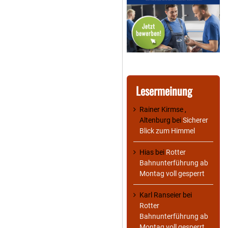
Lesermeinung
Rainer Kirmse ,
Altenburg
bei
Sicherer
Blick zum Himmel
Hias
bei
Rotter
Bahnunterführung ab
Montag voll gesperrt
Karl Ranseier
bei
Rotter
Bahnunterführung ab
Montag voll gesperrt