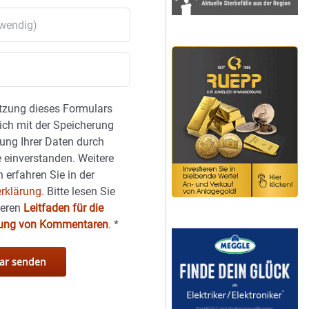
tzung dieses Formulars
sich mit der Speicherung
ung Ihrer Daten durch
 einverstanden. Weitere
 erfahren Sie in der
rklärung.
Bitte lesen Sie
seren
Leitfaden für die
hung von Kommentaren
.
*