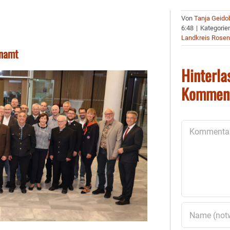
Von
Tanja Geido
6:48
|
Kategorie
Landkreis Rose
enamt
Hinterla
Kommen
Kommentar