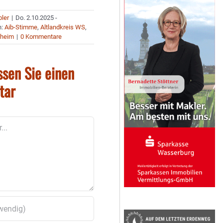
bler
|
Do. 2.10.2025 -
n:
Aib-Stimme
,
Altlandkreis WS
,
nheim
|
0 Kommentare
ssen Sie einen
tar