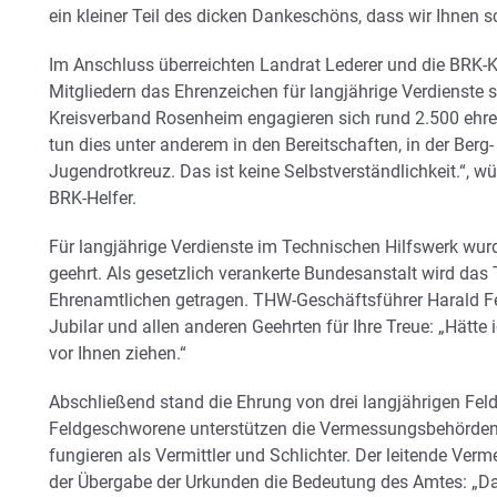
ein kleiner Teil des dicken Dankeschöns, dass wir Ihnen 
Im Anschluss überreichten Landrat Lederer und die BRK-
Mitgliedern das Ehrenzeichen für langjährige Verdienste 
Kreisverband Rosenheim engagieren sich rund 2.500 ehren
tun dies unter anderem in den Bereitschaften, in der Ber
Jugendrotkreuz. Das ist keine Selbstverständlichkeit.“, w
BRK-Helfer.
Für langjährige Verdienste im Technischen Hilfswerk wurd
geehrt. Als gesetzlich verankerte Bundesanstalt wird das
Ehrenamtlichen getragen. THW-Geschäftsführer Harald F
Jubilar und allen anderen Geehrten für Ihre Treue: „Hätte 
vor Ihnen ziehen.“
Abschließend stand die Ehrung von drei langjährigen F
Feldgeschworene unterstützen die Vermessungsbehörden,
fungieren als Vermittler und Schlichter. Der leitende Ver
der Übergabe der Urkunden die Bedeutung des Amtes: „D