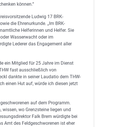
schenken können.“
Kreisvorsitzende Ludwig 17 BRK-
sowie die Ehrenurkunde. „Im BRK-
amtliche Helferinnen und Helfer. Sie
g- oder Wasserwacht oder im
ürdigte Lederer das Engagement aller
e ein Mitglied für 25 Jahre im Dienst
 THW fast ausschließlich von
eckl dankte in seiner Laudatio dem THW-
ich einen Hut auf, würde ich diesen jetzt
eldgeschworenen auf dem Programm.
 wissen, wo Grenzsteine liegen und
messungsdirektor Falk Brem würdigte bei
as Amt des Feldgeschworenen ist eher