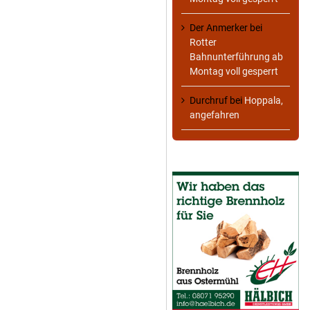
Der Anmerker
bei
Rotter
Bahnunterführung ab
Montag voll gesperrt
Durchruf
bei
Hoppala,
angefahren