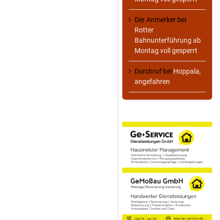
Der Anmerker
bei
Rotter
Bahnunterführung ab
Montag voll gesperrt
Durchruf
bei
Hoppala,
angefahren