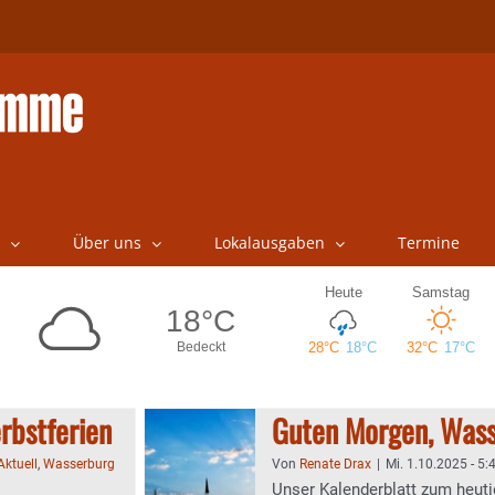
Über uns
Lokalausgaben
Termine
rbstferien
Guten Morgen, Wass
Aktuell
,
Wasserburg
Von
Renate Drax
|
Mi. 1.10.2025 - 5:
Unser Kalenderblatt zum heuti