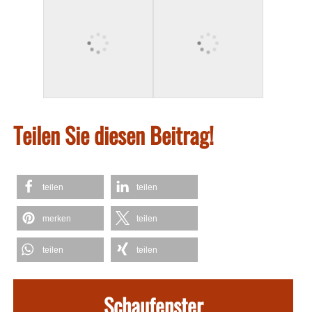
Teilen Sie diesen Beitrag!
teilen
teilen
merken
teilen
teilen
teilen
Schaufenster