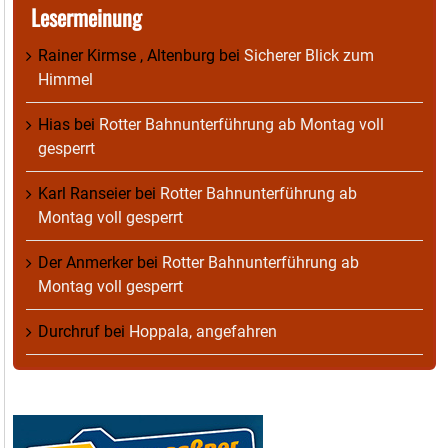
Lesermeinung
Rainer Kirmse , Altenburg
bei
Sicherer Blick zum
Himmel
Hias
bei
Rotter Bahnunterführung ab Montag voll
gesperrt
Karl Ranseier
bei
Rotter Bahnunterführung ab
Montag voll gesperrt
Der Anmerker
bei
Rotter Bahnunterführung ab
Montag voll gesperrt
Durchruf
bei
Hoppala, angefahren