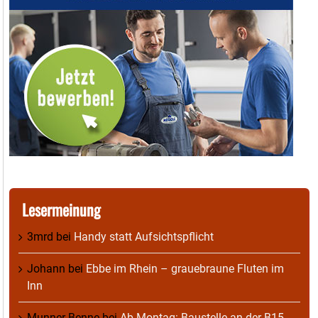
Lesermeinung
3mrd
bei
Handy statt Aufsichtspflicht
Johann
bei
Ebbe im Rhein – grauebraune Fluten im
Inn
Munner Benne
bei
Ab Montag: Baustelle an der B15