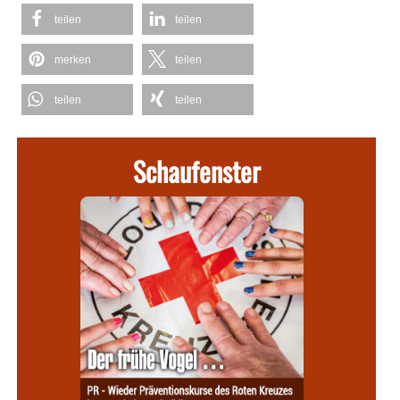
teilen
teilen
merken
teilen
teilen
teilen
Schaufenster