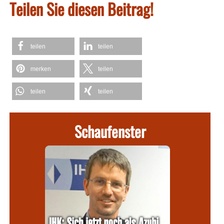
Teilen Sie diesen Beitrag!
teilen
teilen
merken
teilen
teilen
teilen
Schaufenster