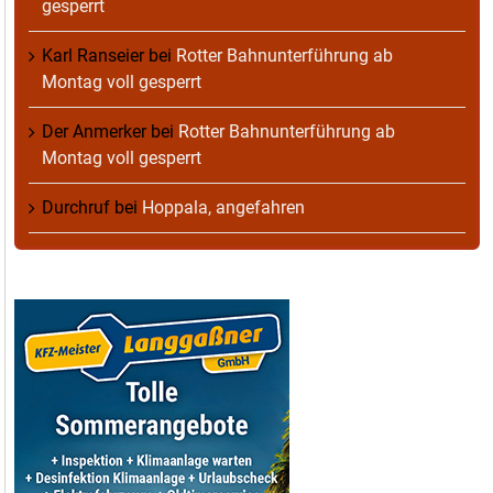
gesperrt
Karl Ranseier
bei
Rotter Bahnunterführung ab
Montag voll gesperrt
Der Anmerker
bei
Rotter Bahnunterführung ab
Montag voll gesperrt
Durchruf
bei
Hoppala, angefahren