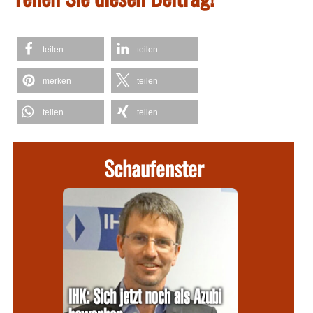
teilen
teilen
merken
teilen
teilen
teilen
Schaufenster