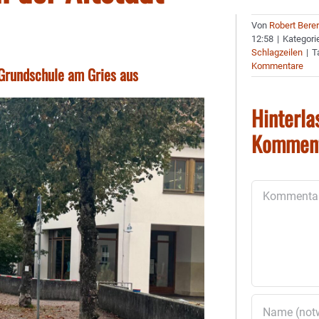
Von
Robert Bere
12:58
|
Kategori
Schlagzeilen
|
T
Kommentare
Grundschule am Gries aus
Hinterla
Kommen
Kommentar