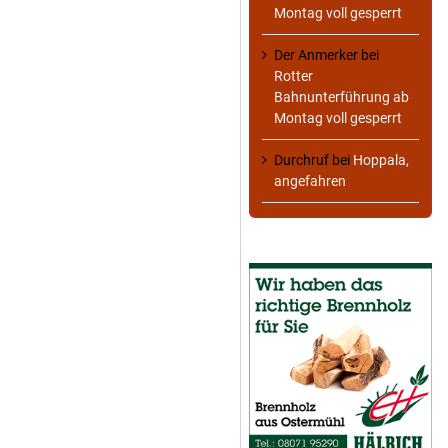
Montag voll gesperrt
Der Anmerker
bei
Rotter
Bahnunterführung ab
Montag voll gesperrt
Durchruf
bei
Hoppala,
angefahren