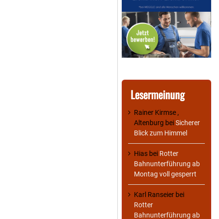
Lesermeinung
Rainer Kirmse ,
Altenburg
bei
Sicherer
Blick zum Himmel
Hias
bei
Rotter
Bahnunterführung ab
Montag voll gesperrt
Karl Ranseier
bei
Rotter
Bahnunterführung ab