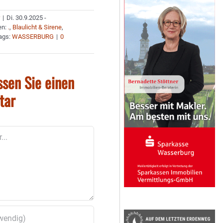
r
|
Di. 30.9.2025 -
en:
.
,
Blaulicht & Sirene
,
ags:
WASSERBURG
|
0
ssen Sie einen
tar