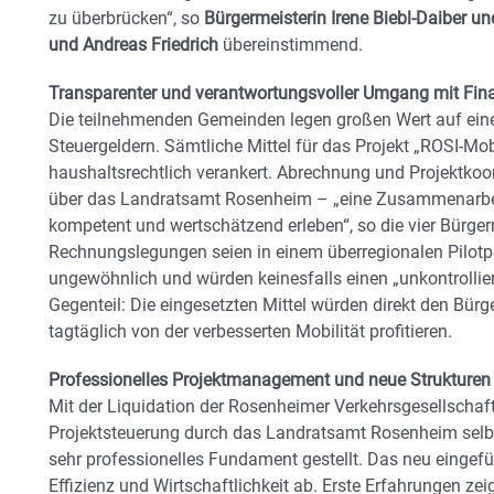
zu überbrücken“, so
Bürgermeisterin Irene Biebl-Daiber und
und Andreas Friedrich
übereinstimmend.
Transparenter und verantwortungsvoller Umgang mit Fin
Die teilnehmenden Gemeinden legen großen Wert auf e
Steuergeldern. Sämtliche Mittel für das Projekt „ROSI-Mo
haushaltsrechtlich verankert. Abrechnung und Projektkoo
über das Landratsamt Rosenheim – „eine Zusammenarbeit, 
kompetent und wertschätzend erleben“, so die vier Bürger
Rechnungslegungen seien in einem überregionalen Pilotp
ungewöhnlich und würden keinesfalls einen „unkontrolliert
Gegenteil: Die eingesetzten Mittel würden direkt den Bü
tagtäglich von der verbesserten Mobilität profitieren.
Professionelles Projektmanagement und neue Strukturen
Mit der Liquidation der Rosenheimer Verkehrsgesellscha
Projektsteuerung durch das Landratsamt Rosenheim selbst
sehr professionelles Fundament gestellt. Das neu eingefü
Effizienz und Wirtschaftlichkeit ab. Erste Erfahrungen ze