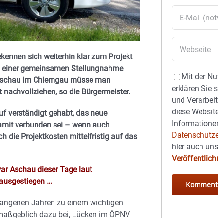
kennen sich weiterhin klar zum Projekt
in einer gemeinsamen Stellungnahme
Mit der Nu
 Aschau im Chiemgau müsse man
erklären Sie 
 nachvollziehen, so die Bürgermeister.
und Verarbeit
diese Website
f verständigt gehabt, das neue
Informationen
 Damit verbunden sei – wenn auch
Datenschutze
h die Projektkosten mittelfristig auf das
hier auch un
Veröffentlic
war Aschau dieser Tage laut
 ausgestiegen …
gangenen Jahren zu einem wichtigen
gt maßgeblich dazu bei, Lücken im ÖPNV