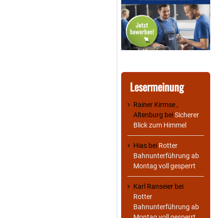
Lesermeinung
Rainer Kirmse ,
Altenburg
bei
Sicherer
Blick zum Himmel
Hias
bei
Rotter
Bahnunterführung ab
Montag voll gesperrt
Karl Ranseier
bei
Rotter
Bahnunterführung ab
Montag voll gesperrt