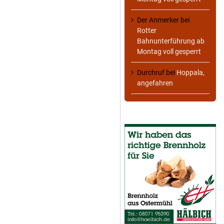
Der Anmerker
bei
Rotter
Bahnunterführung ab
Montag voll gesperrt
Durchruf
bei
Hoppala,
angefahren