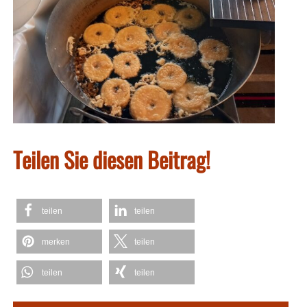
Teilen Sie diesen Beitrag!
teilen
teilen
merken
teilen
teilen
teilen