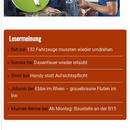
Lesermeinung
fish
bei
132 Fahrzeuge mussten wieder umdrehen
Sonnia
bei
Daxenfeuer wieder erlaubt
3mrd
bei
Handy statt Aufsichtspflicht
Johann
bei
Ebbe im Rhein – grauebraune Fluten im
Inn
Munner Benne
bei
Ab Montag: Baustelle an der B15