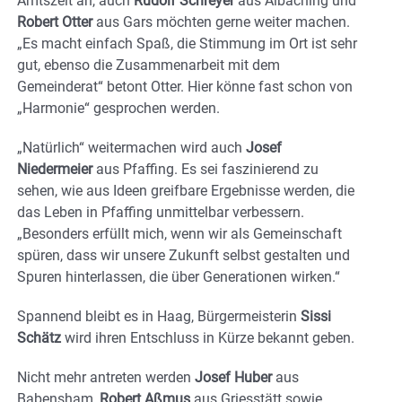
Amtszeit an, auch
Rudolf Schreyer
aus Albaching und
Robert Otter
aus Gars möchten gerne weiter machen.
„Es macht einfach Spaß, die Stimmung im Ort ist sehr
gut, ebenso die Zusammenarbeit mit dem
Gemeinderat“ betont Otter. Hier könne fast schon von
„Harmonie“ gesprochen werden.
„Natürlich“ weitermachen wird auch
Josef
Niedermeier
aus Pfaffing. Es sei faszinierend zu
sehen, wie aus Ideen greifbare Ergebnisse werden, die
das Leben in Pfaffing unmittelbar verbessern.
„Besonders erfüllt mich, wenn wir als Gemeinschaft
spüren, dass wir unsere Zukunft selbst gestalten und
Spuren hinterlassen, die über Generationen wirken.“
Spannend bleibt es in Haag, Bürgermeisterin
Sissi
Schätz
wird ihren Entschluss in Kürze bekannt geben.
Nicht mehr antreten werden
Josef Huber
aus
Babensham,
Robert Aßmus
aus Griesstätt sowie