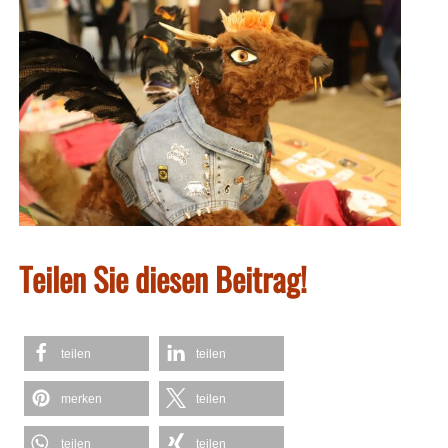
Teilen Sie diesen Beitrag!
teilen
teilen
merken
teilen
teilen
teilen