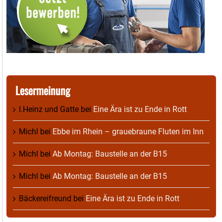
Lesermeinung
I.Heinz und Gatte
bei
Eine Ära ist zu Ende in Rott
Michl
bei
Ebbe im Rhein – grauebraune Fluten im Inn
Michl
bei
Ab Montag: Baustelle an der B15
Michl
bei
Ab Montag: Baustelle an der B15
Bäckereifreund
bei
Eine Ära ist zu Ende in Rott