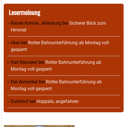
Lesermeinung
Rainer Kirmse , Altenburg
bei
Sicherer Blick zum
Himmel
Hias
bei
Rotter Bahnunterführung ab Montag voll
gesperrt
Karl Ranseier
bei
Rotter Bahnunterführung ab
Montag voll gesperrt
Der Anmerker
bei
Rotter Bahnunterführung ab
Montag voll gesperrt
Durchruf
bei
Hoppala, angefahren