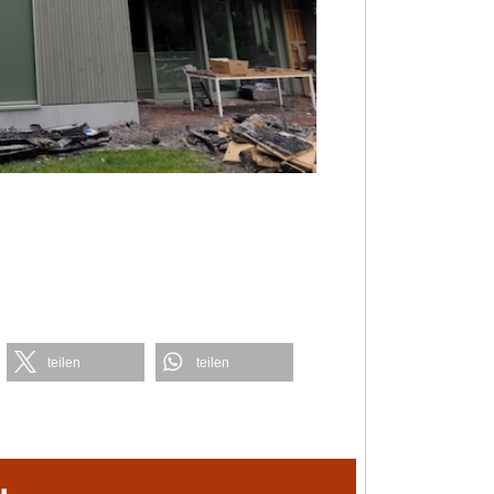
teilen
teilen