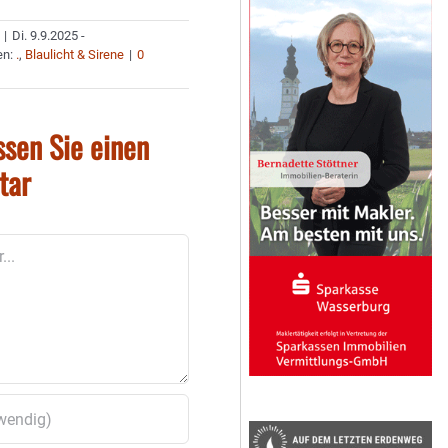
|
Di. 9.9.2025 -
en:
.
,
Blaulicht & Sirene
|
0
ssen Sie einen
tar