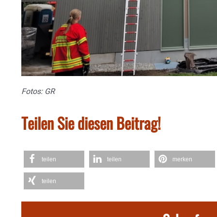
Fotos: GR
Teilen Sie diesen Beitrag!
teilen
teilen
merken
teilen