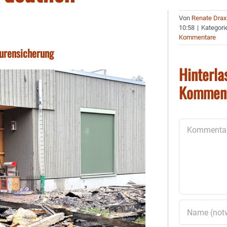
Von
Renate Drax
10:58
|
Kategori
Kommentare
purensicherung
Hinterla
Kommen
Kommentar