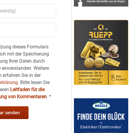
tzung dieses Formulars
sich mit der Speicherung
ung Ihrer Daten durch
 einverstanden. Weitere
 erfahren Sie in der
rklärung.
Bitte lesen Sie
seren
Leitfaden für die
hung von Kommentaren
.
*