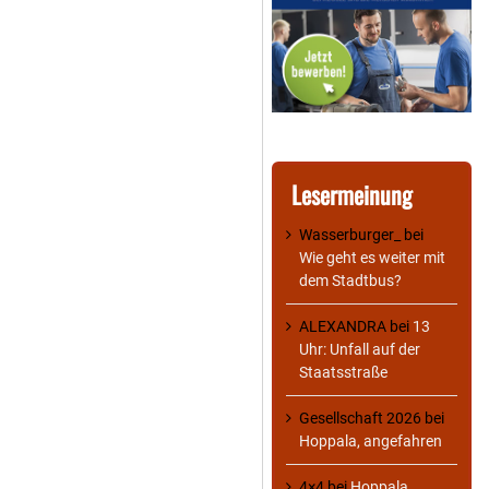
Lesermeinung
Wasserburger_
bei
Wie geht es weiter mit
dem Stadtbus?
ALEXANDRA
bei
13
Uhr: Unfall auf der
Staatsstraße
Gesellschaft 2026
bei
Hoppala, angefahren
4×4
bei
Hoppala,