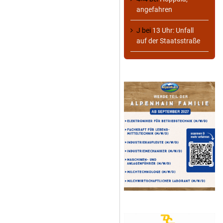
angefahren
J
bei
13 Uhr: Unfall
auf der Staatsstraße