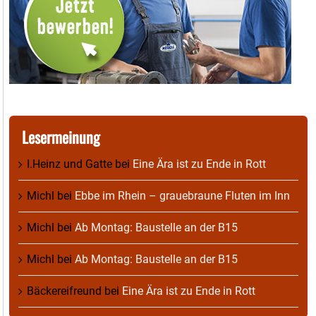
Lesermeinung
I.Heinz und Gatte
bei
Eine Ära ist zu Ende in Rott
Michl
bei
Ebbe im Rhein – grauebraune Fluten im Inn
Michl
bei
Ab Montag: Baustelle an der B15
Michl
bei
Ab Montag: Baustelle an der B15
Bäckereifreund
bei
Eine Ära ist zu Ende in Rott